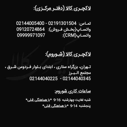
لاکچـری کالا (دفتـر مرکـزی):
تمـاس: 02191301504 - 02144005400
واتسـاپ(بخـش فـروش): 09120724864
واتسـاپ(CRM): 09999971097
لاکچـری کالا (شـوروم):
تـهران، بزرگراه ستاری ، ابتدای بـلوار فـردوس شـرق ،
مجتمع الـبـرز
02144040345 - 02144040225
ساعات کاری شوروم:
شنبه لغایت چهارشنبه 16-9 *
با هماهنگی قبلی
*
پنجشنبه 14-9
*
با هماهنگی قبلی
*