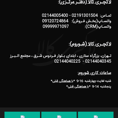
لاکچـری کالا (دفتـر مرکـزی):
تمـاس: 02191301504 - 02144005400
واتسـاپ(بخـش فـروش): 09120724864
واتسـاپ(CRM): 09999971097
لاکچـری کالا (شـوروم):
تـهران، بزرگراه ستاری ، ابتدای بـلوار فـردوس شـرق ، مجتمع الـبـرز
02144040345 - 02144040225
ساعات کاری شوروم:
شنبه لغایت چهارشنبه 16-9 *
با هماهنگی قبلی
*
پنجشنبه 14-9
*
با هماهنگی قبلی
*