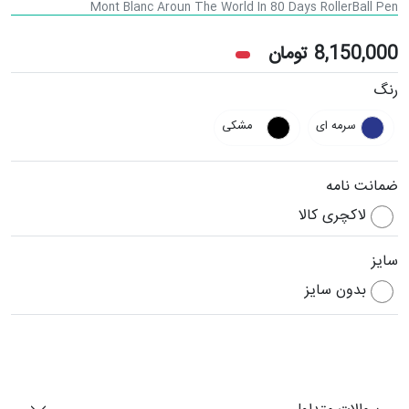
Mont Blanc Aroun The World In 80 Days RollerBall Pen
8,150,000
تومان
رنگ
سرمه ای
مشکی
ضمانت نامه
لاکچری کالا
سایز
بدون سایز