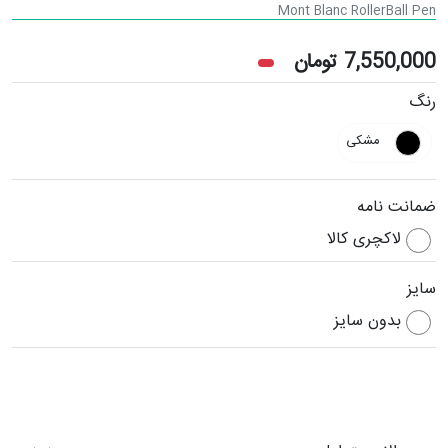
Mont Blanc RollerBall Pen
7,550,000
تومان
رنگ
مشکی
ضمانت نامه
لاکچری کالا
سایز
بدون سایز