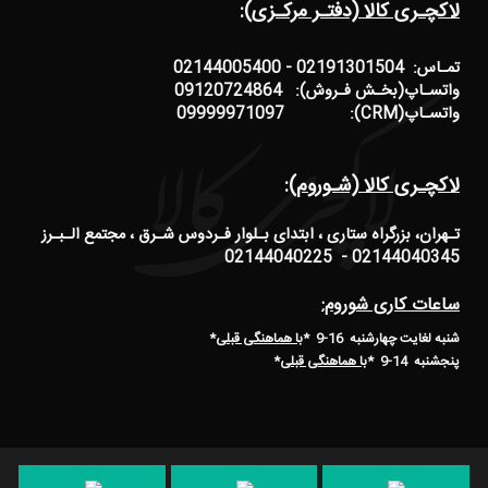
لاکچـری کالا (دفتـر مرکـزی):
تمـاس: 02191301504 - 02144005400
واتسـاپ(بخـش فـروش): 09120724864
واتسـاپ(CRM): 09999971097
لاکچـری کالا (شـوروم):
تـهران، بزرگراه ستاری ، ابتدای بـلوار فـردوس شـرق ، مجتمع الـبـرز
02144040345 - 02144040225
ساعات کاری شوروم:
شنبه لغایت چهارشنبه 16-9 *
با هماهنگی قبلی
*
پنجشنبه 14-9
*
با هماهنگی قبلی
*