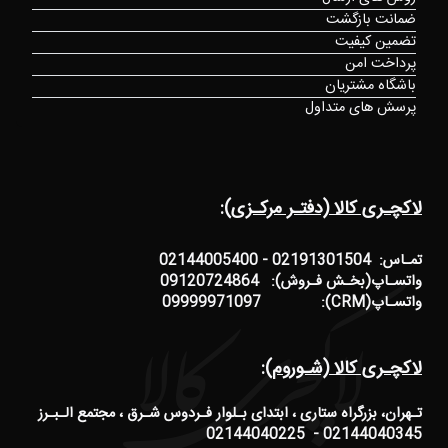
ضمانت بازگشت
تضمین کیفیت
پرداخت امن
باشگاه مشتریان
پرسش های متداول
لاکچـری کالا (دفتـر مرکـزی):
تمـاس: 02191301504 - 02144005400
واتسـاپ(بخـش فـروش): 09120724864
واتسـاپ(CRM): 09999971097
لاکچـری کالا (شـوروم):
تـهران، بزرگراه ستاری ، ابتدای بـلوار فـردوس شـرق ، مجتمع الـبـرز
02144040345 - 02144040225