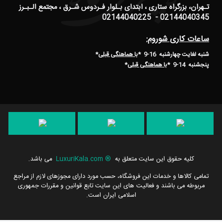
تـهران، بزرگراه ستاری ، ابتدای بـلوار فـردوس شـرق ، مجتمع الـبـرز
02144040345 - 02144040225
ساعات کاری شوروم:
شنبه لغایت چهارشنبه 16-9 *
با هماهنگی قبلی
*
پنجشنبه 14-9
*
با هماهنگی قبلی
*
کلیه حقوق این سایت متعلق به
®
LuxuriKala.com
می باشد.
تمامی كالاها و خدمات این فروشگاه، حسب مورد دارای مجوزهای لازم از مراجع
مربوطه می باشند و فعالیت های این سایت تابع قوانین و مقررات جمهوری
اسلامی ایران است.