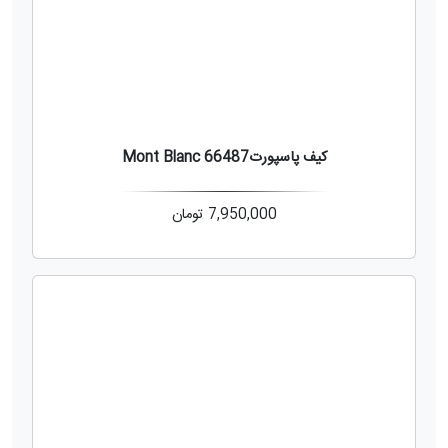
کیف پاسپورت66487 Mont Blanc
7,950,000
تومان