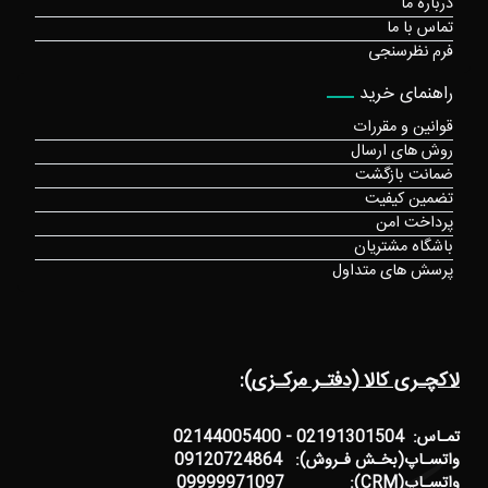
درباره ما
تماس با ما
فرم نظرسنجی
راهنمای خرید
قوانین و مقررات
روش های ارسال
ضمانت بازگشت
تضمین کیفیت
پرداخت امن
باشگاه مشتریان
پرسش های متداول
لاکچـری کالا (دفتـر مرکـزی):
تمـاس: 02191301504 - 02144005400
واتسـاپ(بخـش فـروش): 09120724864
واتسـاپ(CRM): 09999971097