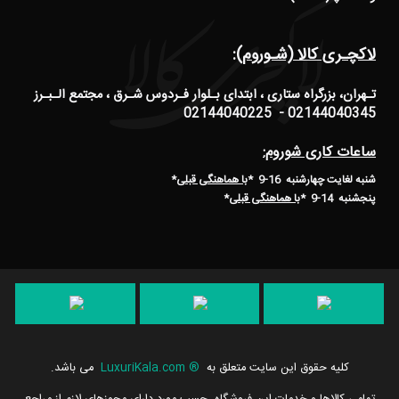
لاکچـری کالا (شـوروم):
تـهران، بزرگراه ستاری ، ابتدای بـلوار فـردوس شـرق ، مجتمع الـبـرز
02144040345 - 02144040225
ساعات کاری شوروم:
شنبه لغایت چهارشنبه 16-9 *
با هماهنگی قبلی
*
پنجشنبه 14-9
*
با هماهنگی قبلی
*
کلیه حقوق این سایت متعلق به
®
LuxuriKala.com
می باشد.