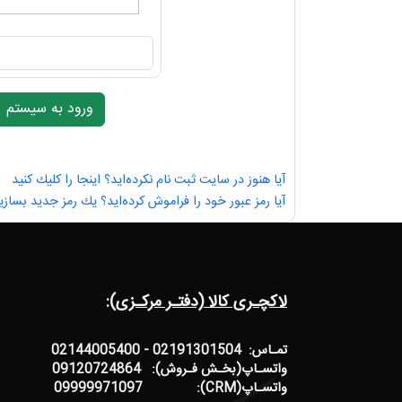
آیا هنوز در سایت ثبت نام نكرده‌اید؟ اینجا را كلیك كنید
آیا رمز عبور خود را فراموش كرده‌اید؟ یك رمز جدید بسازی
لاکچـری کالا (دفتـر مرکـزی):
تمـاس: 02191301504 - 02144005400
واتسـاپ(بخـش فـروش): 09120724864
واتسـاپ(CRM): 09999971097