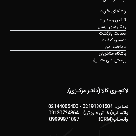
راهنمای خرید
قوانین و مقررات
روش های ارسال
ضمانت بازگشت
تضمین کیفیت
پرداخت امن
باشگاه مشتریان
پرسش های متداول
لاکچـری کالا (دفتـر مرکـزی):
تمـاس: 02191301504 - 02144005400
واتسـاپ(بخـش فـروش): 09120724864
واتسـاپ(CRM): 09999971097