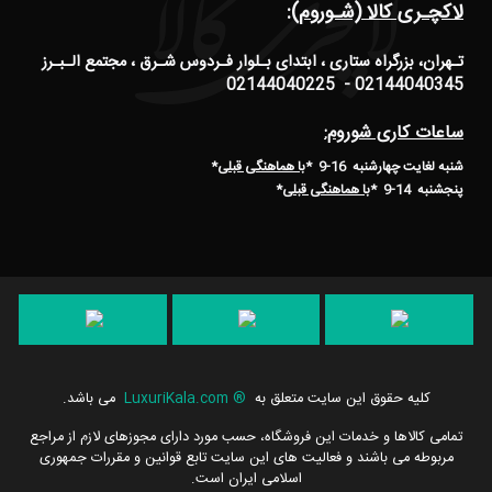
لاکچـری کالا (شـوروم):
تـهران، بزرگراه ستاری ، ابتدای بـلوار فـردوس شـرق ، مجتمع الـبـرز
02144040345 - 02144040225
ساعات کاری شوروم:
شنبه لغایت چهارشنبه 16-9 *
با هماهنگی قبلی
*
پنجشنبه 14-9
*
با هماهنگی قبلی
*
کلیه حقوق این سایت متعلق به
®
LuxuriKala.com
می باشد.
تمامی كالاها و خدمات این فروشگاه، حسب مورد دارای مجوزهای لازم از مراجع
مربوطه می باشند و فعالیت های این سایت تابع قوانین و مقررات جمهوری
اسلامی ایران است.