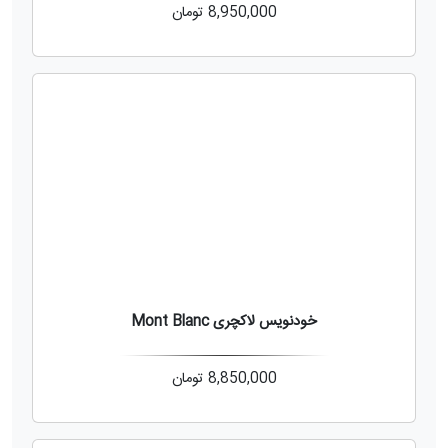
8,950,000
تومان
خودنویس لاکچری Mont Blanc
8,850,000
تومان