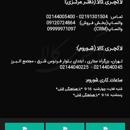
لاکچـری کالا (دفتـر مرکـزی):
تمـاس: 02191301504 - 02144005400
واتسـاپ(بخـش فـروش): 09120724864
واتسـاپ(CRM): 09999971097
لاکچـری کالا (شـوروم):
تـهران، بزرگراه ستاری ، ابتدای بـلوار فـردوس شـرق ، مجتمع الـبـرز
02144040345 - 02144040225
ساعات کاری شوروم:
شنبه لغایت چهارشنبه 16-9 *
با هماهنگی قبلی
*
پنجشنبه 14-9
*
با هماهنگی قبلی
*