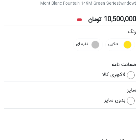
Mont Blanc Fountain 149M Green Series(window)
10,500,000
تومان
رنگ
طلایی
نقره ای
ضمانت نامه
لاکچری کالا
سایز
بدون سایز