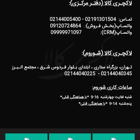
لاکچـری کالا (دفتـر مرکـزی):
تمـاس: 02191301504 - 02144005400
واتسـاپ(بخـش فـروش): 09120724864
واتسـاپ(CRM): 09999971097
لاکچـری کالا (شـوروم):
تـهران، بزرگراه ستاری ، ابتدای بـلوار فـردوس شـرق ، مجتمع الـبـرز
02144040345 - 02144040225
ساعات کاری شوروم:
شنبه لغایت چهارشنبه 16-9 *
با هماهنگی قبلی
*
پنجشنبه 14-9
*
با هماهنگی قبلی
*