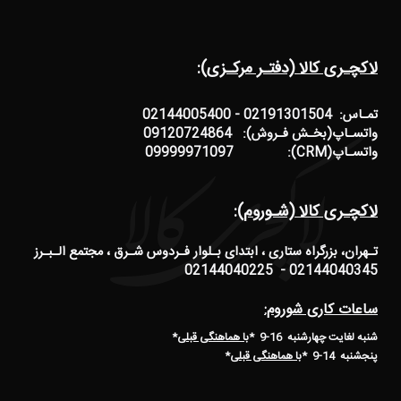
لاکچـری کالا (دفتـر مرکـزی):
تمـاس: 02191301504 - 02144005400
واتسـاپ(بخـش فـروش): 09120724864
واتسـاپ(CRM): 09999971097
لاکچـری کالا (شـوروم):
تـهران، بزرگراه ستاری ، ابتدای بـلوار فـردوس شـرق ، مجتمع الـبـرز
02144040345 - 02144040225
ساعات کاری شوروم:
شنبه لغایت چهارشنبه 16-9 *
با هماهنگی قبلی
*
پنجشنبه 14-9
*
با هماهنگی قبلی
*