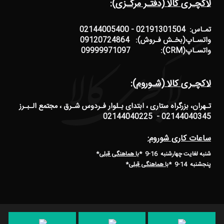
لاکچـری کالا (دفتـر مرکـزی):
تمـاس: 02191301504 - 02144005400
واتسـاپ(بخـش فـروش): 09120724864
واتسـاپ(CRM): 09999971097
لاکچـری کالا (شـوروم):
تـهران، بزرگراه ستاری ، ابتدای بـلوار فـردوس شـرق ، مجتمع الـبـرز
02144040345 - 02144040225
ساعات کاری شوروم:
شنبه لغایت چهارشنبه 16-9 *
با هماهنگی قبلی
*
پنجشنبه 14-9
*
با هماهنگی قبلی
*