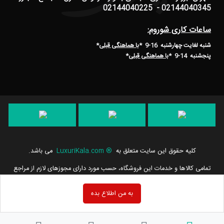
02144040345 - 02144040225
ساعات کاری شوروم:
شنبه لغایت چهارشنبه 16-9 *
با هماهنگی قبلی
*
پنجشنبه 14-9
*
با هماهنگی قبلی
*
کلیه حقوق این سایت متعلق به
®
LuxuriKala.com
می باشد.
تمامی كالاها و خدمات این فروشگاه، حسب مورد دارای مجوزهای لازم از مراجع
مربوطه می باشند و فعالیت های این سایت تابع قوانین و مقررات جمهوری
اسلامی ایران است.
به من اطلاع بده