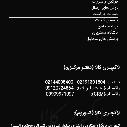
قوانین و مقررات
روش های ارسال
ضمانت بازگشت
تضمین کیفیت
پرداخت امن
باشگاه مشتریان
پرسش های متداول
لاکچـری کالا (دفتـر مرکـزی):
تمـاس: 02191301504 - 02144005400
واتسـاپ(بخـش فـروش): 09120724864
واتسـاپ(CRM): 09999971097
لاکچـری کالا (شـوروم):
تـهران، بزرگراه ستاری ، ابتدای بـلوار فـردوس شـرق ، مجتمع الـبـرز