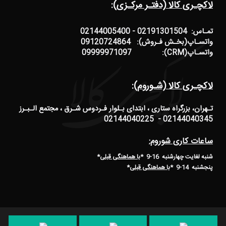
لاکچـری کالا (دفتـر مرکـزی):
تمـاس: 02191301504 - 02144005400
واتسـاپ(بخـش فـروش): 09120724864
واتسـاپ(CRM): 09999971097
لاکچـری کالا (شـوروم):
تـهران، بزرگراه ستاری ، ابتدای بـلوار فـردوس شـرق ، مجتمع الـبـرز
02144040345 - 02144040225
ساعات کاری شوروم:
شنبه لغایت چهارشنبه 16-9 *
با هماهنگی قبلی
*
پنجشنبه 14-9
*
با هماهنگی قبلی
*