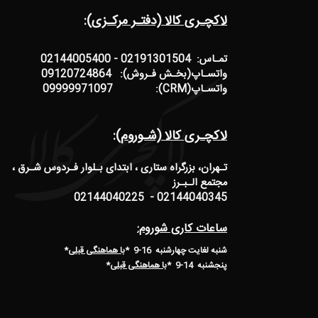
لاکچـری کالا (دفتـر مرکـزی):
تمـاس: 02191301504 - 02144005400
واتسـاپ(بخـش فـروش): 09120724864
واتسـاپ(CRM): 09999971097
لاکچـری کالا (شـوروم):
تـهران، بزرگراه ستاری ، ابتدای بـلوار فـردوس شـرق ،
مجتمع الـبـرز
02144040345 - 02144040225
ساعات کاری شوروم:
شنبه لغایت چهارشنبه 16-9 *
با هماهنگی قبلی
*
پنجشنبه 14-9
*
با هماهنگی قبلی
*