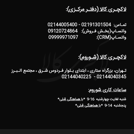
لاکچـری کالا (دفتـر مرکـزی):
تمـاس: 02191301504 - 02144005400
واتسـاپ(بخـش فـروش): 09120724864
واتسـاپ(CRM): 09999971097
لاکچـری کالا (شـوروم):
تـهران، بزرگراه ستاری ، ابتدای بـلوار فـردوس شـرق ، مجتمع الـبـرز
02144040345 - 02144040225
ساعات کاری شوروم:
شنبه لغایت چهارشنبه 16-9 *
با هماهنگی قبلی
*
پنجشنبه 14-9
*
با هماهنگی قبلی
*