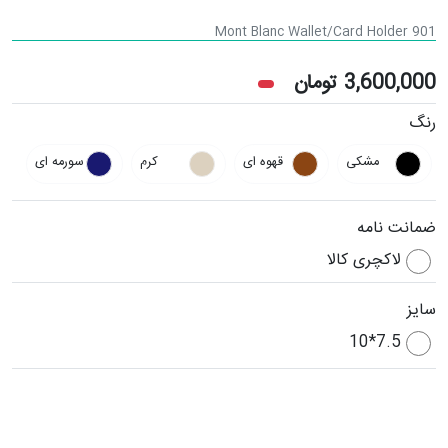
Mont Blanc Wallet/Card Holder 901
3,600,000
تومان
رنگ
مشکی
قهوه ای
کرم
سورمه ای
ضمانت نامه
لاکچری کالا
سایز
7.5*10