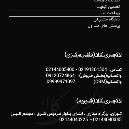
ضمانت بازگشت
تضمین کیفیت
پرداخت امن
باشگاه مشتریان
پرسش های متداول
لاکچـری کالا (دفتـر مرکـزی):
تمـاس: 02191301504 - 02144005400
واتسـاپ(بخـش فـروش): 09120724864
واتسـاپ(CRM): 09999971097
لاکچـری کالا (شـوروم):
تـهران، بزرگراه ستاری ، ابتدای بـلوار فـردوس شـرق ، مجتمع الـبـرز
02144040345 - 02144040225