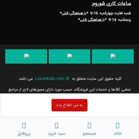
ساعات کاری شوروم:
شنبه لغایت چهارشنبه 16-9 *
با هماهنگی قبلی
*
پنجشنبه 14-9
*
با هماهنگی قبلی
*
کلیه حقوق این سایت متعلق به
®
LuxuriKala.com
می باشد.
تمامی كالاها و خدمات این فروشگاه، حسب مورد دارای مجوزهای لازم از مراجع
مربوطه می باشند و فعالیت های این سایت تابع قوانین و مقررات جمهوری
اسلامی ایران است.
به من اطلاع بده
خانه
جستجو
سبد خرید
پروفایل