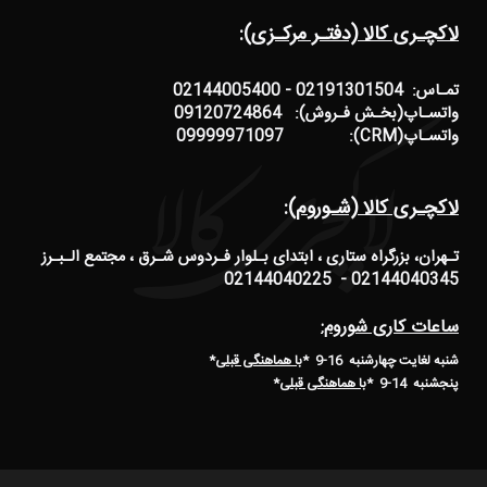
لاکچـری کالا (دفتـر مرکـزی):
تمـاس: 02191301504 - 02144005400
واتسـاپ(بخـش فـروش): 09120724864
واتسـاپ(CRM): 09999971097
لاکچـری کالا (شـوروم):
تـهران، بزرگراه ستاری ، ابتدای بـلوار فـردوس شـرق ، مجتمع الـبـرز
02144040345 - 02144040225
ساعات کاری شوروم:
شنبه لغایت چهارشنبه 16-9 *
با هماهنگی قبلی
*
پنجشنبه 14-9
*
با هماهنگی قبلی
*