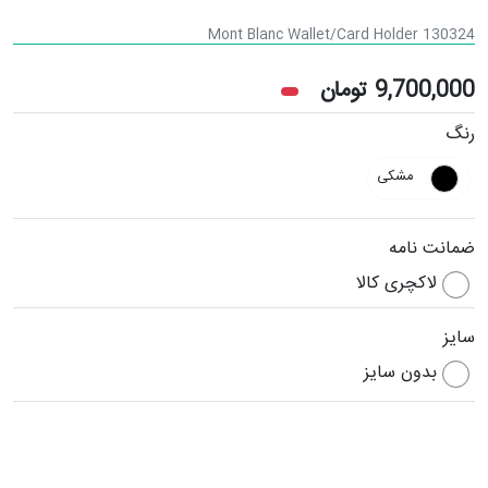
Mont Blanc Wallet/Card Holder 130324
9,700,000
تومان
رنگ
مشکی
ضمانت نامه
لاکچری کالا
سایز
بدون سایز