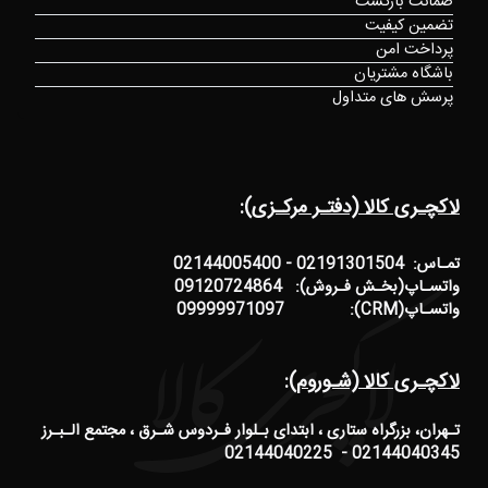
ضمانت بازگشت
تضمین کیفیت
پرداخت امن
باشگاه مشتریان
پرسش های متداول
لاکچـری کالا (دفتـر مرکـزی):
تمـاس: 02191301504 - 02144005400
واتسـاپ(بخـش فـروش): 09120724864
واتسـاپ(CRM): 09999971097
لاکچـری کالا (شـوروم):
تـهران، بزرگراه ستاری ، ابتدای بـلوار فـردوس شـرق ، مجتمع الـبـرز
02144040345 - 02144040225