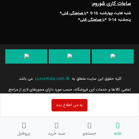
ساعات کاری شوروم:
شنبه لغایت چهارشنبه 16-9 *
با هماهنگی قبلی
*
پنجشنبه 14-9
*
با هماهنگی قبلی
*
کلیه حقوق این سایت متعلق به
®
LuxuriKala.com
می باشد.
تمامی كالاها و خدمات این فروشگاه، حسب مورد دارای مجوزهای لازم از مراجع
مربوطه می باشند و فعالیت های این سایت تابع قوانین و مقررات جمهوری
اسلامی ایران است.
به من اطلاع بده
خانه
جستجو
سبد خرید
پروفایل