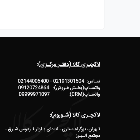
لاکچـری کالا (دفتـر مرکـزی):
تمـاس: 02191301504 - 02144005400
واتسـاپ(بخـش فـروش): 09120724864
واتسـاپ(CRM): 09999971097
لاکچـری کالا (شـوروم):
تـهران، بزرگراه ستاری ، ابتدای بـلوار فـردوس شـرق ،
مجتمع الـبـرز