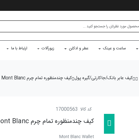
ساعت و عینک
عطر و ادکلن
زیورآلات
ارتباط با ما
کیف عابر بانک/جاکارتی/گیره پول
کیف چندمنظوره تمام چرم Mont Blanc
کد کالا
17000563
کیف چندمنظوره تمام چرم Mont Blanc
Mont Blanc Wallet