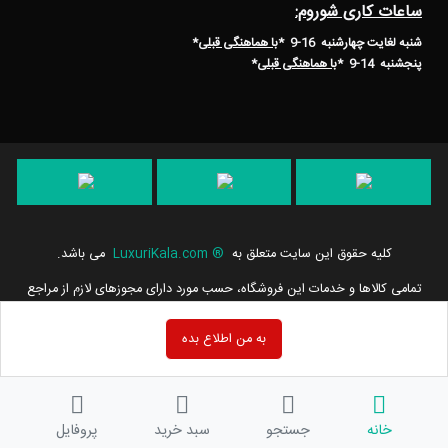
ساعات کاری شوروم:
شنبه لغایت چهارشنبه 16-9 *
با هماهنگی قبلی
*
پنجشنبه 14-9
*
با هماهنگی قبلی
*
کلیه حقوق این سایت متعلق به
®
LuxuriKala.com
می باشد.
تمامی كالاها و خدمات این فروشگاه، حسب مورد دارای مجوزهای لازم از مراجع
مربوطه می باشند و فعالیت های این سایت تابع قوانین و مقررات جمهوری
اسلامی ایران است.
به من اطلاع بده
خانه
جستجو
سبد خرید
پروفایل