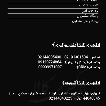
ضمانت بازگشت
تضمین کیفیت
پرداخت امن
باشگاه مشتریان
پرسش های متداول
لاکچـری کالا (دفتـر مرکـزی):
تمـاس: 02191301504 - 02144005400
واتسـاپ(بخـش فـروش): 09120724864
واتسـاپ(CRM): 09999971097
لاکچـری کالا (شـوروم):
تـهران، بزرگراه ستاری ، ابتدای بـلوار فـردوس شـرق ، مجتمع الـبـرز
02144040345 - 02144040225