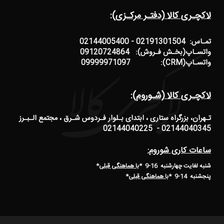
لاکچـری کالا (دفتـر مرکـزی):
تمـاس: 02191301504 - 02144005400
واتسـاپ(بخـش فـروش): 09120724864
واتسـاپ(CRM): 09999971097
لاکچـری کالا (شـوروم):
تـهران، بزرگراه ستاری ، ابتدای بـلوار فـردوس شـرق ، مجتمع الـبـرز
02144040345 - 02144040225
ساعات کاری شوروم:
شنبه لغایت چهارشنبه 16-9 *
با هماهنگی قبلی
*
پنجشنبه 14-9
*
با هماهنگی قبلی
*