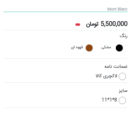
Mont Blanc
5,500,000
تومان
رنگ
مشکی
قهوه ای
ضمانت نامه
لاکچری کالا
سایز
8*1*11