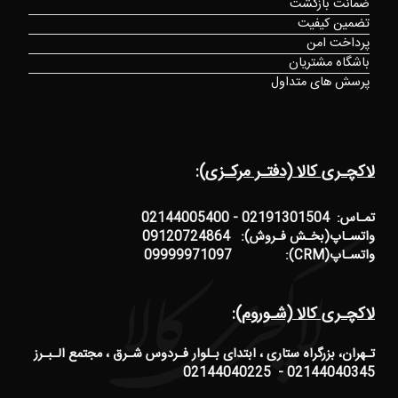
ضمانت بازگشت
تضمین کیفیت
پرداخت امن
باشگاه مشتریان
پرسش های متداول
لاکچـری کالا (دفتـر مرکـزی):
تمـاس: 02191301504 - 02144005400
واتسـاپ(بخـش فـروش): 09120724864
واتسـاپ(CRM): 09999971097
لاکچـری کالا (شـوروم):
تـهران، بزرگراه ستاری ، ابتدای بـلوار فـردوس شـرق ، مجتمع الـبـرز
02144040345 - 02144040225