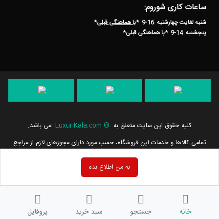
ساعات کاری شوروم:
شنبه لغایت چهارشنبه 16-9 *
با هماهنگی قبلی
*
پنجشنبه 14-9
*
با هماهنگی قبلی
*
کلیه حقوق این سایت متعلق به
®
LuxuriKala.com
می باشد.
تمامی كالاها و خدمات این فروشگاه، حسب مورد دارای مجوزهای لازم از مراجع
مربوطه می باشند و فعالیت های این سایت تابع قوانین و مقررات جمهوری
اسلامی ایران است.
به من اطلاع بده
خانه
جستجو
سبد خرید
پروفایل