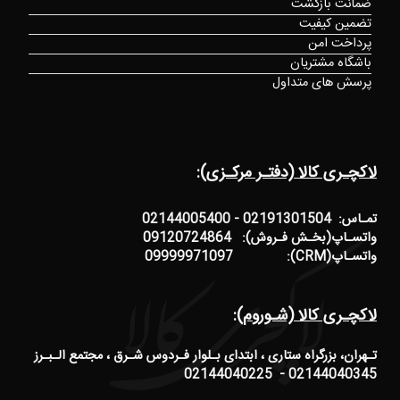
ضمانت بازگشت
تضمین کیفیت
پرداخت امن
باشگاه مشتریان
پرسش های متداول
لاکچـری کالا (دفتـر مرکـزی):
تمـاس: 02191301504 - 02144005400
واتسـاپ(بخـش فـروش): 09120724864
واتسـاپ(CRM): 09999971097
لاکچـری کالا (شـوروم):
تـهران، بزرگراه ستاری ، ابتدای بـلوار فـردوس شـرق ، مجتمع الـبـرز
02144040345 - 02144040225