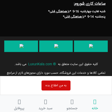
ساعات کاری شوروم:
شنبه لغایت چهارشنبه 16-9 *
با هماهنگی قبلی
*
پنجشنبه 14-9
*
با هماهنگی قبلی
*
کلیه حقوق این سایت متعلق به
®
LuxuriKala.com
می باشد.
تمامی كالاها و خدمات این فروشگاه، حسب مورد دارای مجوزهای لازم از مراجع
مربوطه می باشند و فعالیت های این سایت تابع قوانین و مقررات جمهوری
اسلامی ایران است.
به من اطلاع بده
خانه
جستجو
سبد خرید
پروفایل