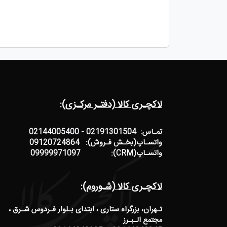
لاکچـری کالا (دفتـر مرکـزی):
تمـاس: 02191301504 - 02144005400
واتسـاپ(بخـش فـروش): 09120724864
واتسـاپ(CRM): 09999971097
لاکچـری کالا (شـوروم):
تـهران، بزرگراه ستاری ، ابتدای بـلوار فـردوس شـرق ،
مجتمع الـبـرز