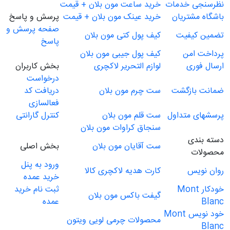
نظرسنجی خدمات
خرید ساعت مون بلان + قیمت
باشگاه مشتریان
خرید عینک مون بلان + قیمت
پرسش و پاسخ
صفحه پرسش و
تضمین کیفیت
کیف پول کتی مون بلان
پاسخ
پرداخت امن
کیف پول جیبی مون بلان
ارسال فوری
لوازم التحریر لاکچری
بخش کاربران
درخواست
ضمانت بازگشت
ست چرم مون بلان
دریافت کد
فعالسازی
پرسشهای متداول
ست قلم مون بلان
کنترل گارانتی
سنجاق کراوات مون بلان
دسته بندی
ست آقایان مون بلان
بخش اصلی
محصولات
ورود به پنل
روان نویس
کارت هدیه لاکچری کالا
خرید عمده
خودکار Mont
ثبت نام خرید
گیفت باکس مون بلان
Blanc
عمده
خود نویس Mont
محصولات چرمی لویی ویتون
Blanc