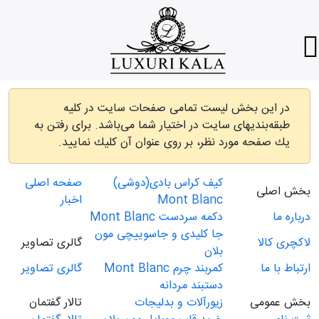
در این بخش لیست تمامی صفحات سایت در كلیه
طبقه‌بندیهای سایت در اختیار شما می‌باشد. برای رفتن به
یك صفحه مورد نظر، بر روی عنوان آن كلیك نمایید.
کیف کراس بادی(دوشی)
صفحه اصلی
بخش اصلی
Mont Blanc
اخبار
درباره ما
دکمه سردست Mont Blanc
جا کلیدی و جاسوییچی مون
لاکچری کالا
گالری تصاویر
بلان
ارتباط با ما
کمربند چرم Mont Blanc
گالری تصاویر
دستبند مردانه
بخش عمومی
زیورآلات و بدليجات
تالار گفتمان