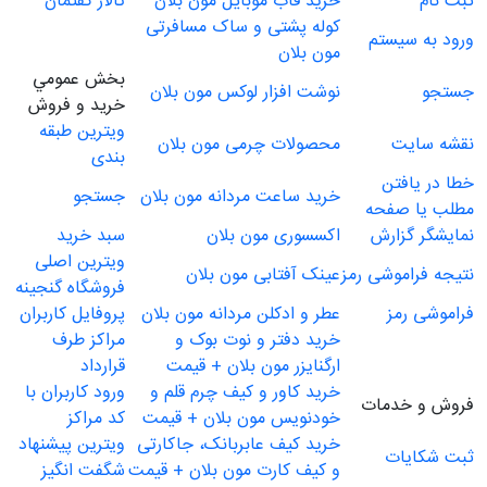
ثبت نام
خرید قاب موبايل مون بلان
تالار گفتمان
کوله پشتی و ساک مسافرتی
ورود به سیستم
مون بلان
بخش عمومي
جستجو
نوشت افزار لوکس مون بلان
خريد و فروش
ویترین طبقه
نقشه سایت
محصولات چرمی مون بلان
بندی
خطا در یافتن
خرید ساعت مردانه مون بلان
جستجو
مطلب یا صفحه
نمایشگر گزارش
اکسسوری مون بلان
سبد خريد
ویترین اصلی
نتیجه فراموشی رمز
عینک آفتابی مون بلان
فروشگاه گنجینه
فراموشی رمز
عطر و ادکلن مردانه مون بلان
پروفایل کاربران
خرید دفتر و نوت بوک و
مراکز طرف
ارگنایزر مون بلان + قیمت
قرارداد
خرید کاور و کیف چرم قلم و
ورود کاربران با
فروش و خدمات
خودنویس مون بلان + قیمت
کد مراکز
خرید کیف عابربانک، جاکارتی
ویترین پیشنهاد
ثبت شکایات
و کیف کارت مون بلان + قیمت
شگفت انگیز