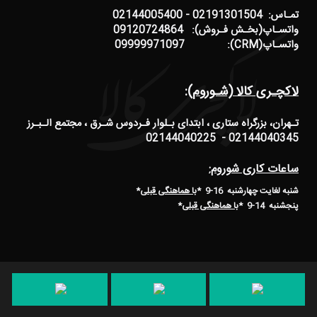
تمـاس: 02191301504 - 02144005400
واتسـاپ(بخـش فـروش): 09120724864
واتسـاپ(CRM): 09999971097
لاکچـری کالا (شـوروم):
تـهران، بزرگراه ستاری ، ابتدای بـلوار فـردوس شـرق ، مجتمع الـبـرز
02144040345 - 02144040225
ساعات کاری شوروم:
شنبه لغایت چهارشنبه 16-9 *
با هماهنگی قبلی
*
پنجشنبه 14-9
*
با هماهنگی قبلی
*