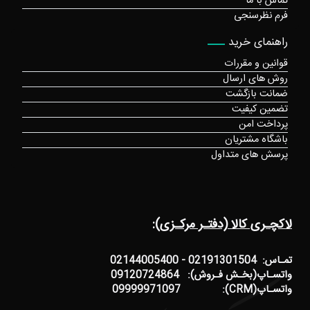
تماس با ما
فرم نظرسنجی
راهنمای خرید
قوانین و مقررات
روش های ارسال
ضمانت بازگشت
تضمین کیفیت
پرداخت امن
باشگاه مشتریان
پرسش های متداول
لاکچـری کالا (دفتـر مرکـزی):
تمـاس: 02191301504 - 02144005400
واتسـاپ(بخـش فـروش): 09120724864
واتسـاپ(CRM): 09999971097