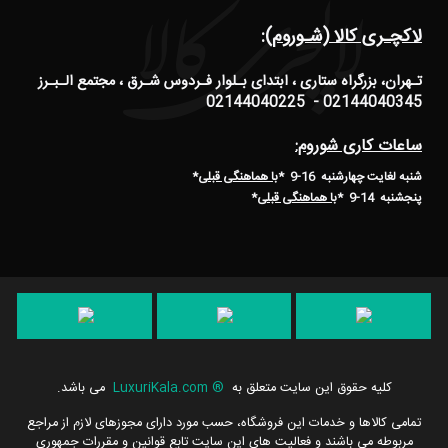
لاکچـری کالا (شـوروم):
تـهران، بزرگراه ستاری ، ابتدای بـلوار فـردوس شـرق ، مجتمع الـبـرز
02144040345 - 02144040225
ساعات کاری شوروم:
شنبه لغایت چهارشنبه 16-9 *
با هماهنگی قبلی
*
پنجشنبه 14-9
*
با هماهنگی قبلی
*
کلیه حقوق این سایت متعلق به
®
LuxuriKala.com
می باشد.
تمامی كالاها و خدمات این فروشگاه، حسب مورد دارای مجوزهای لازم از مراجع
مربوطه می باشند و فعالیت های این سایت تابع قوانین و مقررات جمهوری