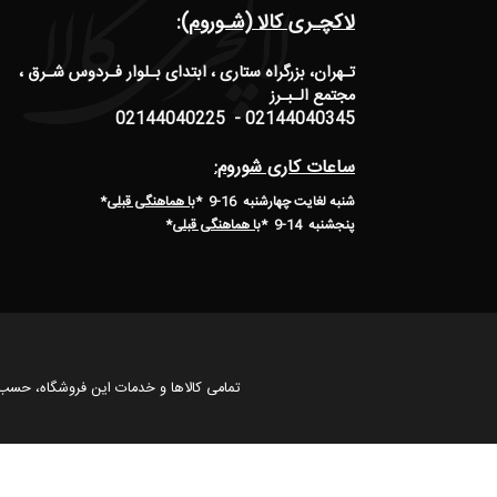
لاکچـری کالا (شـوروم):
تـهران، بزرگراه ستاری ، ابتدای بـلوار فـردوس شـرق ،
مجتمع الـبـرز
02144040345 - 02144040225
ساعات کاری شوروم:
شنبه لغایت چهارشنبه 16-9 *
با هماهنگی قبلی
*
پنجشنبه 14-9
*
با هماهنگی قبلی
*
تمامی كالاها و خدمات این فروشگاه، حسب 