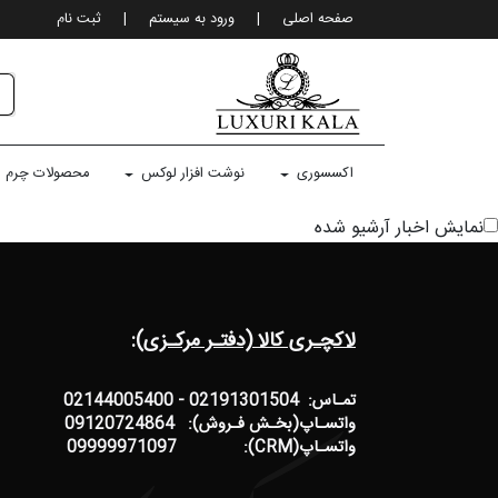
صفحه اصلی
|
ورود به سيستم
|
ثبت نام
اکسسوری
نوشت افزار لوکس
محصولات چرم
نمايش اخبار آرشيو شده
لاکچـری کالا (دفتـر مرکـزی):
تمـاس: 02191301504 - 02144005400
واتسـاپ(بخـش فـروش): 09120724864
واتسـاپ(CRM): 09999971097