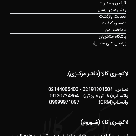
قوانین و مقررات
روش های ارسال
ضمانت بازگشت
تضمین کیفیت
پرداخت امن
باشگاه مشتریان
پرسش های متداول
لاکچـری کالا (دفتـر مرکـزی):
تمـاس: 02191301504 - 02144005400
واتسـاپ(بخـش فـروش): 09120724864
واتسـاپ(CRM): 09999971097
لاکچـری کالا (شـوروم):