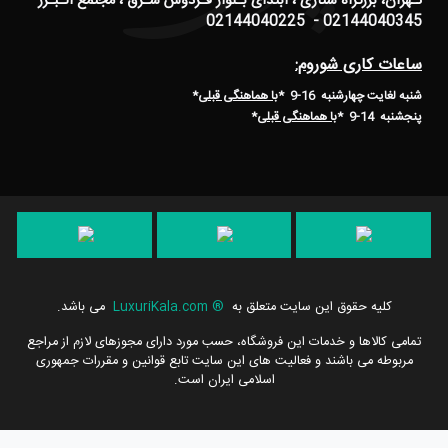
تـهران، بزرگراه ستاری ، ابتدای بـلوار فـردوس شـرق ، مجتمع الـبـرز
02144040345 - 02144040225
ساعات کاری شوروم:
شنبه لغایت چهارشنبه 16-9 *
با هماهنگی قبلی
*
پنجشنبه 14-9
*
با هماهنگی قبلی
*
کلیه حقوق این سایت متعلق به
®
LuxuriKala.com
می باشد.
تمامی كالاها و خدمات این فروشگاه، حسب مورد دارای مجوزهای لازم از مراجع
مربوطه می باشند و فعالیت های این سایت تابع قوانین و مقررات جمهوری
اسلامی ایران است.