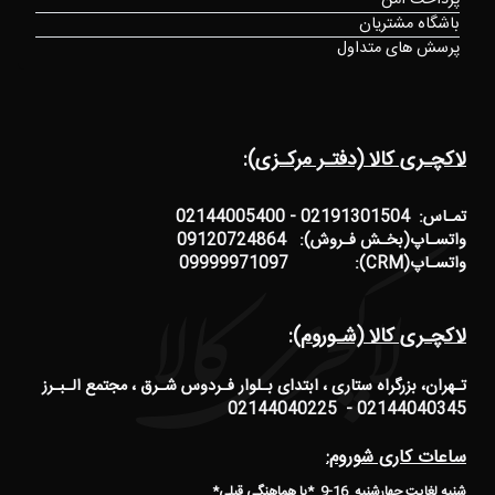
پرداخت امن
باشگاه مشتریان
پرسش های متداول
لاکچـری کالا (دفتـر مرکـزی):
تمـاس: 02191301504 - 02144005400
واتسـاپ(بخـش فـروش): 09120724864
واتسـاپ(CRM): 09999971097
لاکچـری کالا (شـوروم):
تـهران، بزرگراه ستاری ، ابتدای بـلوار فـردوس شـرق ، مجتمع الـبـرز
02144040345 - 02144040225
ساعات کاری شوروم:
شنبه لغایت چهارشنبه 16-9 *
با هماهنگی قبلی
*