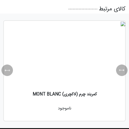
کالای مرتبط
کمربند چرم (لاکچری) MONT BLANC
ناموجود