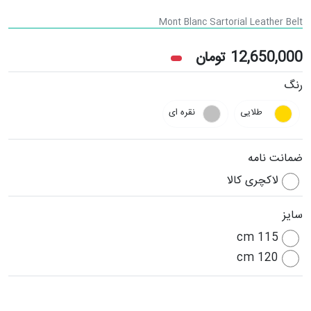
Mont Blanc Sartorial Leather Belt
12,650,000
تومان
رنگ
طلایی
نقره ای
ضمانت نامه
لاکچری کالا
سایز
115 cm
120 cm