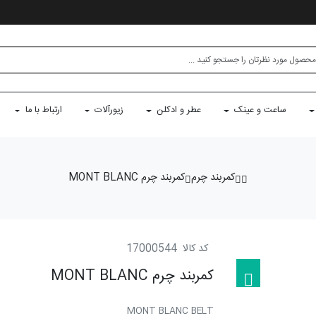
ساعت و عینک
عطر و ادکلن
زیورآلات
ارتباط با ما
کمربند چرم
کمربند چرم MONT BLANC
کد کالا
17000544
کمربند چرم MONT BLANC
MONT BLANC BELT