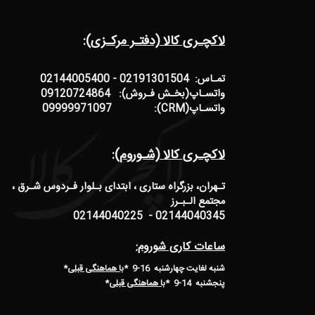
لاکچـری کالا (دفتـر مرکـزی):
تمـاس: 02191301504 - 02144005400
واتسـاپ(بخـش فـروش): 09120724864
واتسـاپ(CRM): 09999971097
لاکچـری کالا (شـوروم):
تـهران، بزرگراه ستاری ، ابتدای بـلوار فـردوس شـرق ،
مجتمع الـبـرز
02144040345 - 02144040225
ساعات کاری شوروم:
شنبه لغایت چهارشنبه 16-9 *
با هماهنگی قبلی
*
پنجشنبه 14-9
*
با هماهنگی قبلی
*