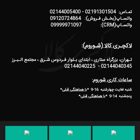
تمـاس: 02191301504 - 02144005400
واتسـاپ(بخـش فـروش): 09120724864
واتسـاپ(CRM): 09999971097
لاکچـری کالا (شـوروم):
تـهران، بزرگراه ستاری ، ابتدای بـلوار فـردوس شـرق ، مجتمع الـبـرز
02144040345 - 02144040225
ساعات کاری شوروم:
شنبه لغایت چهارشنبه 16-9 *
با هماهنگی قبلی
*
پنجشنبه 14-9
*
با هماهنگی قبلی
*