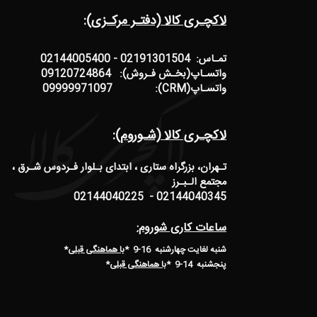
لاکچـری کالا (دفتـر مرکـزی):
تمـاس: 02191301504 - 02144005400
واتسـاپ(بخـش فـروش): 09120724864
واتسـاپ(CRM): 09999971097
لاکچـری کالا (شـوروم):
تـهران، بزرگراه ستاری ، ابتدای بـلوار فـردوس شـرق ،
مجتمع الـبـرز
02144040345 - 02144040225
ساعات کاری شوروم:
شنبه لغایت چهارشنبه 16-9 *
با هماهنگی قبلی
*
پنجشنبه 14-9
*
با هماهنگی قبلی
*