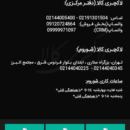
لاکچـری کالا (دفتـر مرکـزی):
تمـاس: 02191301504 - 02144005400
واتسـاپ(بخـش فـروش): 09120724864
واتسـاپ(CRM): 09999971097
لاکچـری کالا (شـوروم):
تـهران، بزرگراه ستاری ، ابتدای بـلوار فـردوس شـرق ، مجتمع الـبـرز
02144040345 - 02144040225
ساعات کاری شوروم:
شنبه لغایت چهارشنبه 16-9 *
با هماهنگی قبلی
*
پنجشنبه 14-9
*
با هماهنگی قبلی
*