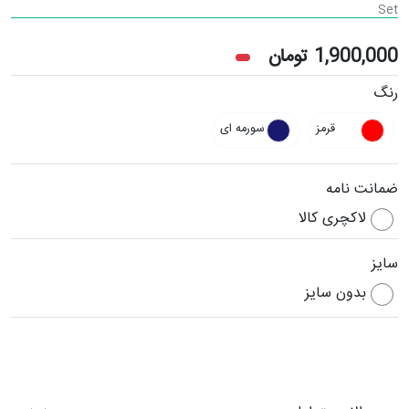
Set
1,900,000
تومان
رنگ
قرمز
سورمه ای
ضمانت نامه
لاکچری کالا
سایز
بدون سایز