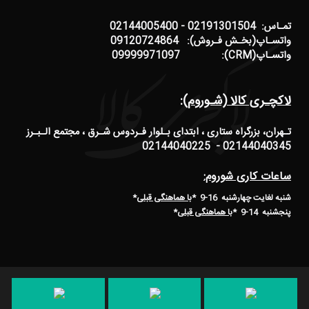
تمـاس: 02191301504 - 02144005400
واتسـاپ(بخـش فـروش): 09120724864
واتسـاپ(CRM): 09999971097
لاکچـری کالا (شـوروم):
تـهران، بزرگراه ستاری ، ابتدای بـلوار فـردوس شـرق ، مجتمع الـبـرز
02144040345 - 02144040225
ساعات کاری شوروم:
شنبه لغایت چهارشنبه 16-9 *
با هماهنگی قبلی
*
پنجشنبه 14-9
*
با هماهنگی قبلی
*