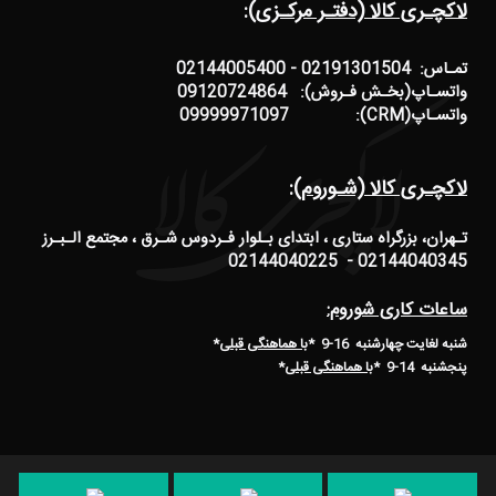
لاکچـری کالا (دفتـر مرکـزی):
تمـاس: 02191301504 - 02144005400
واتسـاپ(بخـش فـروش): 09120724864
واتسـاپ(CRM): 09999971097
لاکچـری کالا (شـوروم):
تـهران، بزرگراه ستاری ، ابتدای بـلوار فـردوس شـرق ، مجتمع الـبـرز
02144040345 - 02144040225
ساعات کاری شوروم:
شنبه لغایت چهارشنبه 16-9 *
با هماهنگی قبلی
*
پنجشنبه 14-9
*
با هماهنگی قبلی
*