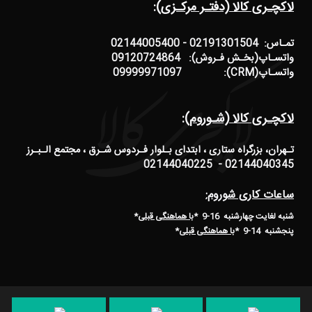
لاکچـری کالا (دفتـر مرکـزی):
تمـاس: 02191301504 - 02144005400
واتسـاپ(بخـش فـروش): 09120724864
واتسـاپ(CRM): 09999971097
لاکچـری کالا (شـوروم):
تـهران، بزرگراه ستاری ، ابتدای بـلوار فـردوس شـرق ، مجتمع الـبـرز
02144040345 - 02144040225
ساعات کاری شوروم:
شنبه لغایت چهارشنبه 16-9 *
با هماهنگی قبلی
*
پنجشنبه 14-9
*
با هماهنگی قبلی
*