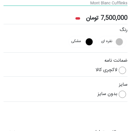
Mont Blanc Cufflinks
7,500,000
تومان
رنگ
نقره ای
مشکی
ضمانت نامه
لاکچری کالا
سایز
بدون سایز