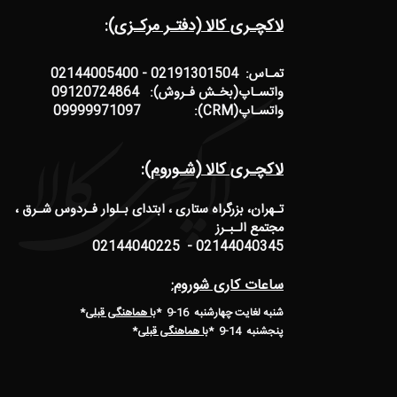
لاکچـری کالا (دفتـر مرکـزی):
تمـاس: 02191301504 - 02144005400
واتسـاپ(بخـش فـروش): 09120724864
واتسـاپ(CRM): 09999971097
لاکچـری کالا (شـوروم):
تـهران، بزرگراه ستاری ، ابتدای بـلوار فـردوس شـرق ،
مجتمع الـبـرز
02144040345 - 02144040225
ساعات کاری شوروم:
شنبه لغایت چهارشنبه 16-9 *
با هماهنگی قبلی
*
پنجشنبه 14-9
*
با هماهنگی قبلی
*