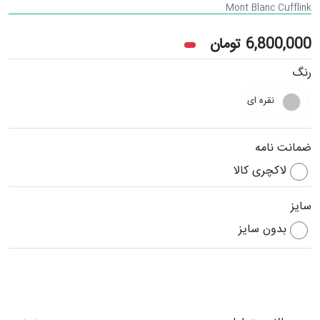
Mont Blanc Cufflink
6,800,000
تومان
رنگ
نقره ای
ضمانت نامه
لاکچری کالا
سایز
بدون سایز