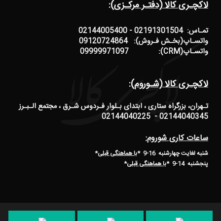
لاکچـری کالا (دفتـر مرکـزی):
تمـاس: 02191301504 - 02144005400
واتسـاپ(بخـش فـروش): 09120724864
واتسـاپ(CRM): 09999971097
لاکچـری کالا (شـوروم):
تـهران، بزرگراه ستاری ، ابتدای بـلوار فـردوس شـرق ، مجتمع الـبـرز
02144040345 - 02144040225
ساعات کاری شوروم:
شنبه لغایت چهارشنبه 16-9 *
با هماهنگی قبلی
*
پنجشنبه 14-9
*
با هماهنگی قبلی
*