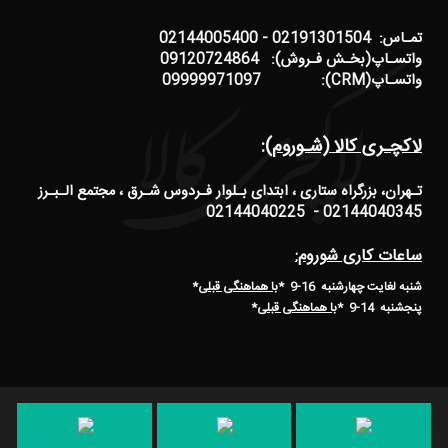
تمـاس: 02191301504 - 02144005400
واتسـاپ(بخـش فـروش): 09120724864
واتسـاپ(CRM): 09999971097
لاکچـری کالا (شـوروم):
تـهران، بزرگراه ستاری ، ابتدای بـلوار فـردوس شـرق ، مجتمع الـبـرز
02144040345 - 02144040225
ساعات کاری شوروم:
شنبه لغایت چهارشنبه 16-9 *
با هماهنگی قبلی
*
پنجشنبه 14-9
*
با هماهنگی قبلی
*