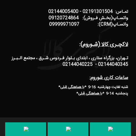
تمـاس: 02191301504 - 02144005400
واتسـاپ(بخـش فـروش): 09120724864
واتسـاپ(CRM): 09999971097
لاکچـری کالا (شـوروم):
تـهران، بزرگراه ستاری ، ابتدای بـلوار فـردوس شـرق ، مجتمع الـبـرز
02144040345 - 02144040225
ساعات کاری شوروم:
شنبه لغایت چهارشنبه 16-9 *
با هماهنگی قبلی
*
پنجشنبه 14-9
*
با هماهنگی قبلی
*