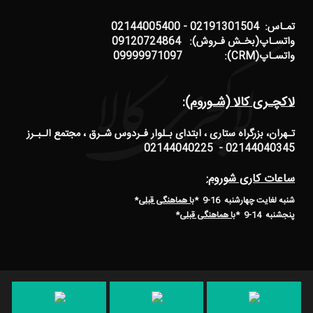
تمـاس: 02191301504 - 02144005400
واتسـاپ(بخـش فـروش): 09120724864
واتسـاپ(CRM): 09999971097
لاکچـری کالا (شـوروم):
تـهران، بزرگراه ستاری ، ابتدای بـلوار فـردوس شـرق ، مجتمع الـبـرز
02144040345 - 02144040225
ساعات کاری شوروم:
شنبه لغایت چهارشنبه 16-9 *
با هماهنگی قبلی
*
پنجشنبه 14-9
*
با هماهنگی قبلی
*