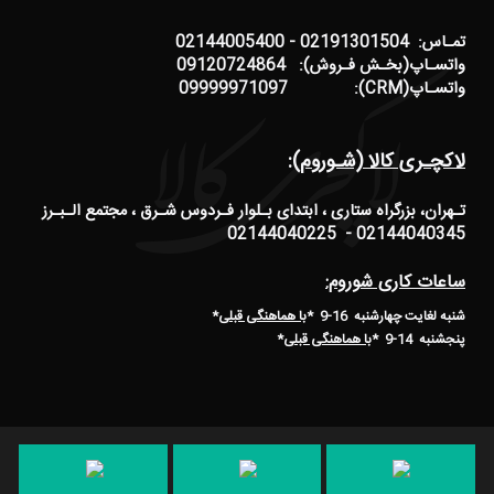
تمـاس: 02191301504 - 02144005400
واتسـاپ(بخـش فـروش): 09120724864
واتسـاپ(CRM): 09999971097
لاکچـری کالا (شـوروم):
تـهران، بزرگراه ستاری ، ابتدای بـلوار فـردوس شـرق ، مجتمع الـبـرز
02144040345 - 02144040225
ساعات کاری شوروم:
شنبه لغایت چهارشنبه 16-9 *
با هماهنگی قبلی
*
پنجشنبه 14-9
*
با هماهنگی قبلی
*