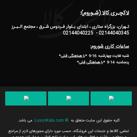
لاکچـری کالا (شـوروم):
تـهران، بزرگراه ستاری ، ابتدای بـلوار فـردوس شـرق ، مجتمع الـبـرز
02144040345 - 02144040225
ساعات کاری شوروم:
شنبه لغایت چهارشنبه 16-9 *
با هماهنگی قبلی
*
پنجشنبه 14-9
*
با هماهنگی قبلی
*
کلیه حقوق این سایت متعلق به
®
LuxuriKala.com
می باشد.
تمامی كالاها و خدمات این فروشگاه، حسب مورد دارای مجوزهای لازم از مراجع