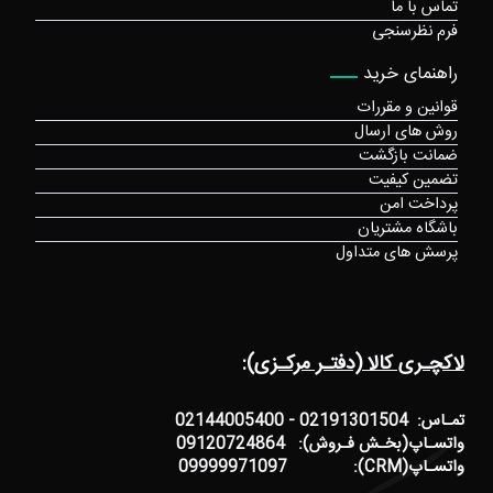
تماس با ما
فرم نظرسنجی
راهنمای خرید
قوانین و مقررات
روش های ارسال
ضمانت بازگشت
تضمین کیفیت
پرداخت امن
باشگاه مشتریان
پرسش های متداول
لاکچـری کالا (دفتـر مرکـزی):
تمـاس: 02191301504 - 02144005400
واتسـاپ(بخـش فـروش): 09120724864
واتسـاپ(CRM): 09999971097