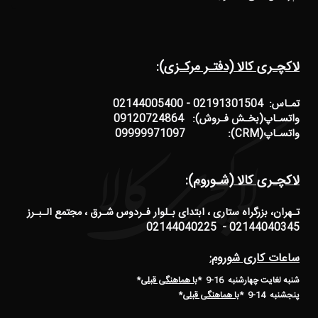
لاکچـری کالا (دفتـر مرکـزی):
تمـاس: 02191301504 - 02144005400
واتسـاپ(بخـش فـروش): 09120724864
واتسـاپ(CRM): 09999971097
لاکچـری کالا (شـوروم):
تـهران، بزرگراه ستاری ، ابتدای بـلوار فـردوس شـرق ، مجتمع الـبـرز
02144040345 - 02144040225
ساعات کاری شوروم:
شنبه لغایت چهارشنبه 16-9 *
با هماهنگی قبلی
*
پنجشنبه 14-9
*
با هماهنگی قبلی
*