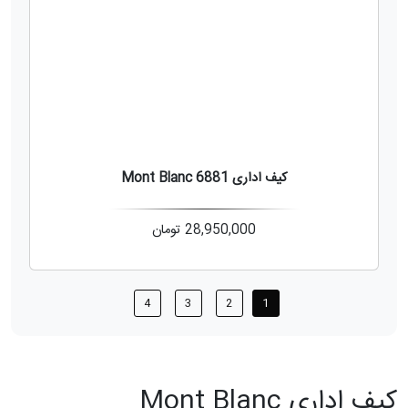
کیف اداری Mont Blanc 6881
28,950,000
تومان
4
3
2
1
کیف اداری Mont Blanc