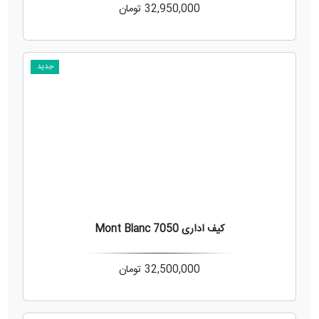
32,950,000
تومان
جدید
کیف اداری Mont Blanc 7050
32,500,000
تومان