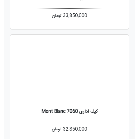
33,850,000
تومان
کیف اداری Mont Blanc 7060
32,850,000
تومان