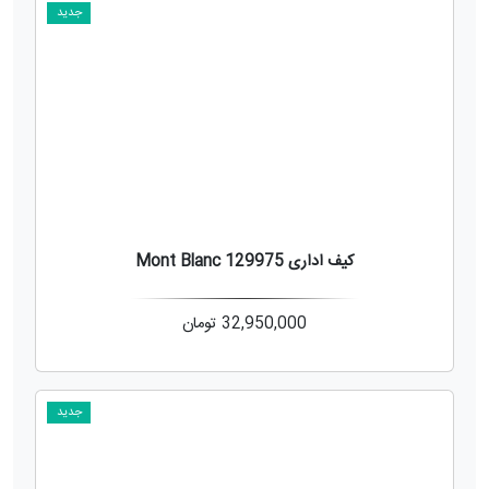
جدید
کیف اداری Mont Blanc 129975
32,950,000
تومان
جدید