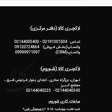
لاکچـری کالا (دفتـر مرکـزی):
تمـاس: 02191301504 - 02144005400
واتسـاپ(بخـش فـروش): 09120724864
واتسـاپ(CRM): 09999971097
لاکچـری کالا (شـوروم):
تـهران، بزرگراه ستاری ، ابتدای بـلوار فـردوس شـرق ،
مجتمع الـبـرز
02144040345 - 02144040225
ساعات کاری شوروم:
شنبه لغایت چهارشنبه 16-9 *
با هماهنگی قبلی
*