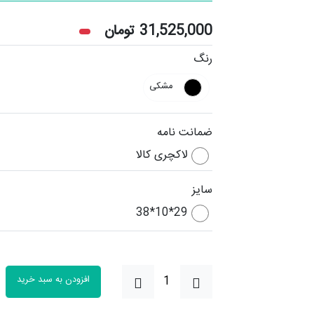
31,525,000
تومان
رنگ
مشکی
ضمانت نامه
لاکچری کالا
سایز
29*10*38
افزودن به سبد خرید