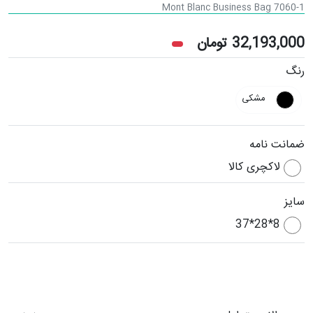
Mont Blanc Business Bag 7060-1
32,193,000
تومان
رنگ
مشکی
ضمانت نامه
لاکچری کالا
سایز
8*28*37