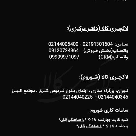
لاکچـری کالا (دفتـر مرکـزی):
تمـاس: 02191301504 - 02144005400
واتسـاپ(بخـش فـروش): 09120724864
واتسـاپ(CRM): 09999971097
لاکچـری کالا (شـوروم):
تـهران، بزرگراه ستاری ، ابتدای بـلوار فـردوس شـرق ، مجتمع الـبـرز
02144040345 - 02144040225
ساعات کاری شوروم:
شنبه لغایت چهارشنبه 16-9 *
با هماهنگی قبلی
*
پنجشنبه 14-9
*
با هماهنگی قبلی
*