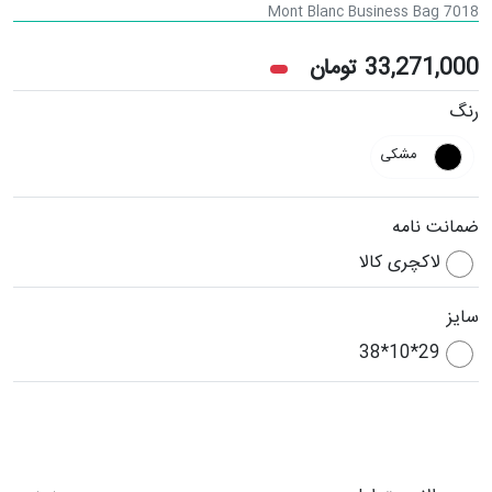
Mont Blanc Business Bag 7018
33,271,000
تومان
رنگ
مشکی
ضمانت نامه
لاکچری کالا
سایز
29*10*38