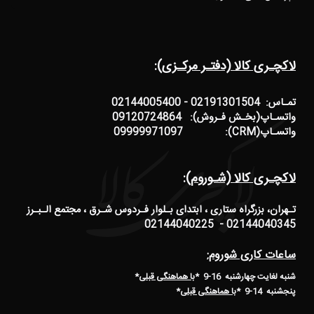
لاکچـری کالا (دفتـر مرکـزی):
تمـاس: 02191301504 - 02144005400
واتسـاپ(بخـش فـروش): 09120724864
واتسـاپ(CRM): 09999971097
لاکچـری کالا (شـوروم):
تـهران، بزرگراه ستاری ، ابتدای بـلوار فـردوس شـرق ، مجتمع الـبـرز
02144040345 - 02144040225
ساعات کاری شوروم:
شنبه لغایت چهارشنبه 16-9 *
با هماهنگی قبلی
*
پنجشنبه 14-9
*
با هماهنگی قبلی
*