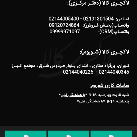
لاکچـری کالا (دفتـر مرکـزی):
تمـاس: 02191301504 - 02144005400
واتسـاپ(بخـش فـروش): 09120724864
واتسـاپ(CRM): 09999971097
لاکچـری کالا (شـوروم):
تـهران، بزرگراه ستاری ، ابتدای بـلوار فـردوس شـرق ، مجتمع الـبـرز
02144040345 - 02144040225
ساعات کاری شوروم:
شنبه لغایت چهارشنبه 16-9 *
با هماهنگی قبلی
*
پنجشنبه 14-9
*
با هماهنگی قبلی
*