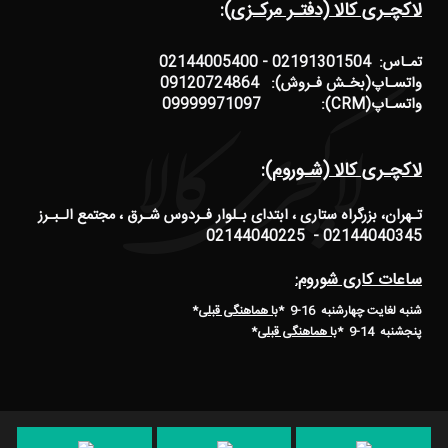
لاکچـری کالا (دفتـر مرکـزی):
تمـاس: 02191301504 - 02144005400
واتسـاپ(بخـش فـروش): 09120724864
واتسـاپ(CRM): 09999971097
لاکچـری کالا (شـوروم):
تـهران، بزرگراه ستاری ، ابتدای بـلوار فـردوس شـرق ، مجتمع الـبـرز
02144040345 - 02144040225
ساعات کاری شوروم:
شنبه لغایت چهارشنبه 16-9 *
با هماهنگی قبلی
*
پنجشنبه 14-9
*
با هماهنگی قبلی
*